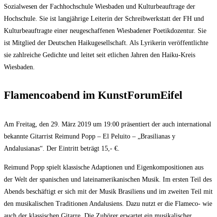
Sozialwesen der Fachhochschule Wiesbaden und Kulturbeauftrage der
Hochschule. Sie ist langjährige Leiterin der Schreibwerkstatt der FH und
Kulturbeauftragte einer neugeschaffenen Wiesbadener Poetikdozentur. Sie
ist Mitglied der Deutschen Haikugesellschaft. Als Lyrikerin veröffentlichte
sie zahlreiche Gedichte und leitet seit etlichen Jahren den Haiku-Kreis
Wiesbaden.
Flamencoabend im KunstForumEifel
Am Freitag, den 29. März 2019 um 19:00 präsentiert der auch international
bekannte Gitarrist Reimund Popp – El Peluito – „Brasilianas y
Andalusianas“. Der Eintritt beträgt 15,- €.
Reimund Popp spielt klassische Adaptionen und Eigenkompositionen aus
der Welt der spanischen und lateinamerikanischen Musik. Im ersten Teil des
Abends beschäftigt er sich mit der Musik Brasiliens und im zweiten Teil mit
den musikalischen Traditionen Andalusiens. Dazu nutzt er die Flameco- wie
auch der klassischen Gitarre. Die Zuhörer erwartet ein musikalischer